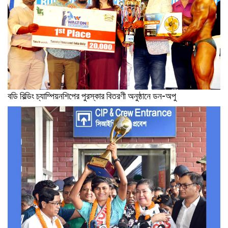
বডি বিল্ডিং চ্যাম্পিয়নশিপের পুরস্কার বিতরণী অনুষ্ঠানে ডন-অপু