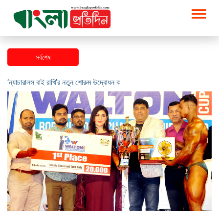
সর্বশেষ
‘ন্যাচারালস বাই রাখি’র নতুন শোরুম উদ্বোধন করেন বুবলী-গৌতম-বারিশ