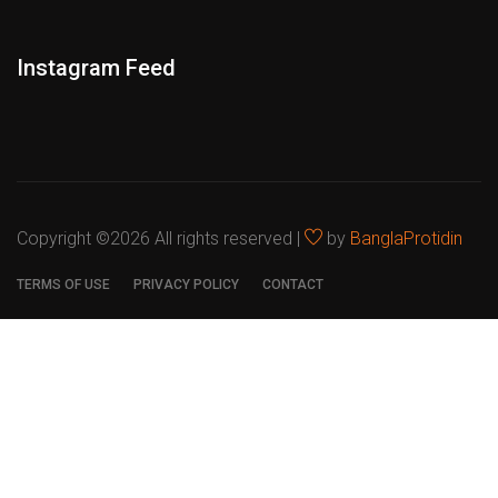
Instagram Feed
Copyright ©
2026 All rights reserved |
by
BanglaProtidin
TERMS OF USE
PRIVACY POLICY
CONTACT