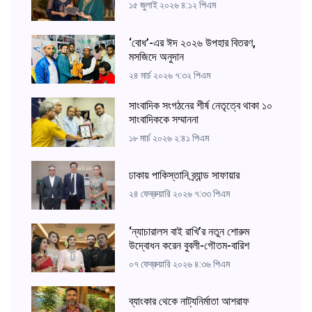
১৫ জুলাই ২০২৬ ৪:১২ পিএম
‘বোধ’-এর ঈদ ২০২৬ উপহার বিতরণ,
মসজিদে অনুদান
২৪ মার্চ ২০২৬ ৭:৩২ পিএম
সাংবাদিক সংগঠনের শীর্ষ নেতৃত্বে থাকা ১০
সাংবাদিককে সম্মাননা
১৮ মার্চ ২০২৬ ২:৪১ পিএম
ঢাকায় পাকিস্তানি ব্র্যান্ড সাফায়ার
২৪ ফেব্রুয়ারি ২০২৬ ৭:৩৩ পিএম
‘ন্যাচারালস বাই রাখি’র নতুন শোরুম
উদ্বোধন করেন বুবলী-গৌতম-বারিশ
০৭ ফেব্রুয়ারি ২০২৬ ৪:৩৬ পিএম
ব্যাংকার থেকে নাট্যনির্মাতা আশরাফ