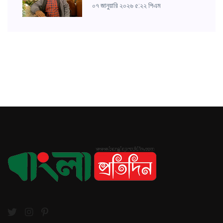
০৭ জানুয়ারি ২০২৬ ৫:২২ পিএম