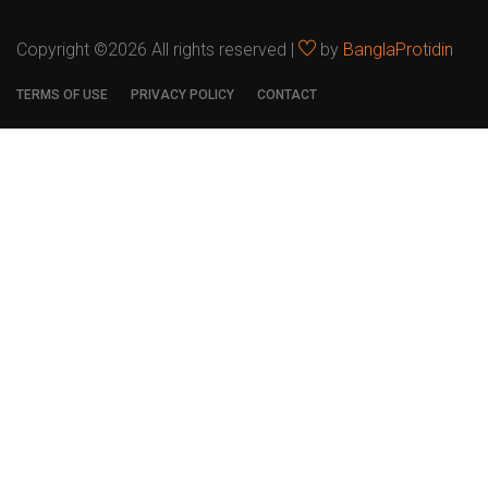
Copyright ©
2026 All rights reserved |
by
BanglaProtidin
TERMS OF USE
PRIVACY POLICY
CONTACT