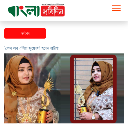
সর্বশেষ
‘বোধ’-এর ঈদ ২০২৬ উপহার বিতরণ, মসজিদে অনুদান