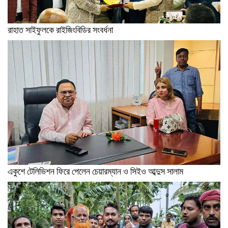
রাহাত সাইফুলকে রাইজিংবিডির সংবর্ধনা
একুশে টেলিভিশন ফিরে পেলেন চেয়ারম্যান ও সিইও আব্দুস সালাম