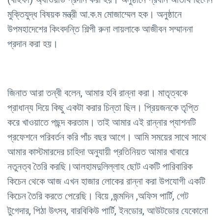
মুক্তিযুদ্ধ বিষয়ক মন্ত্রী আ.ক.ম মোজাম্মেল হক। অনুষ্ঠানে
উপমহাদেশের কিংবদন্তি শিল্পী রুনা লায়লাকে আজীবন সম্মাননা
প্রদান করা হয়।
জিনাত আরা তন্বী বলেন, আমার হবি রান্না করা। মাতৃত্বকে
প্রাধান্য দিয়ে কিছু একটা করার চিন্তা ছিল। প্রিয়জনকে তৃপ্তি
করে খাওয়াতে পছন্দ করতাম। তাই আমার এই রান্নার প্যাশনটি
প্রফেশনে পরিবর্তন করি পাঁচ বছর আগে। আমি সময়ের সাথে সাথে
আমার কাস্টমারদের চাহিদা অনুযায়ী প্রতিনিয়ত আমার খাবারে
নতুনত্ব তৈরি করছি।আলহামদুলিল্লাহ ছোট একটি পারিবারিক
কিচেন থেকে আজ এখন হাজার লোকের রান্না করা উপযোগী একটি
কিচেন তৈরি করতে পেরেছি। বিয়ে ,জন্মদিন ,অফিস পার্টি, গেট
টুগেদার, পিঠা উৎসব, বারবিকিউ পার্টি, ইনডোর, আউটডোর যেকোনো