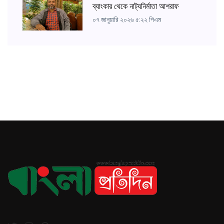
ব্যাংকার থেকে নাট্যনির্মাতা আশরাফ
০৭ জানুয়ারি ২০২৬ ৫:২২ পিএম