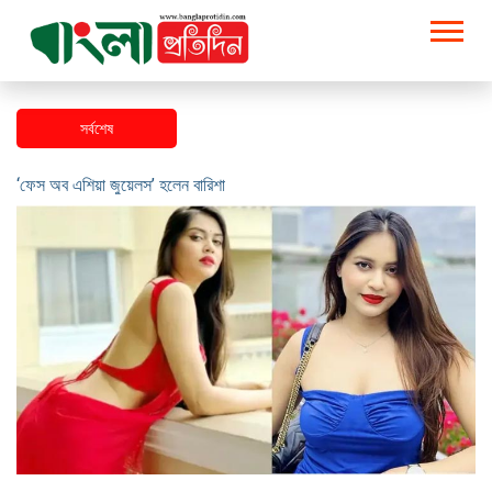
সর্বশেষ
‘বোধ’-এর ঈদ ২০২৬ উপহার বিতরণ, মসজিদে অনুদান