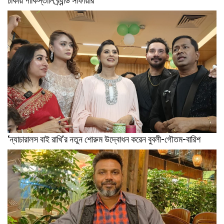
ঢাকায় পাকিস্তানি ব্র্যান্ড সাফায়ার
‘ন্যাচারালস বাই রাখি’র নতুন শোরুম উদ্বোধন করেন বুবলী-গৌতম-বারিশ