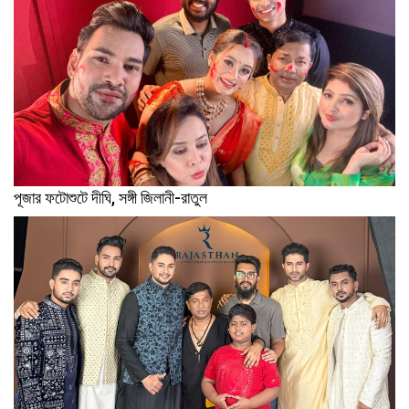
পূজার ফটোশুটে দীঘি, সঙ্গী জিলানী-রাতুল